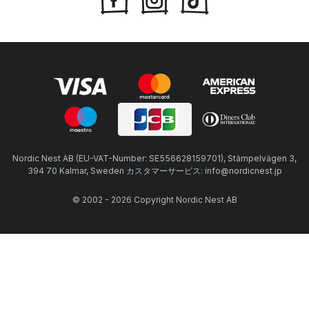
Nordic Nest AB (EU-VAT-Number: SE556628159701), Stämpelvägen 3,
394 70 Kalmar, Sweden カスタマーサービス: info@nordicnest.jp
© 2002 - 2026 Copyright Nordic Nest AB