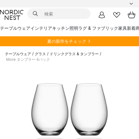
テーブルウェア
インテリア
キッチン
照明
ラグ & ファブリック
家具
新着
夏の新作をチェック
テーブルウェア
/
グラス
/
ドリンクグラス & タンブラー
/
More タンブラー 4パック