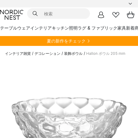
テーブルウェア
インテリア
キッチン
照明
ラグ & ファブリック
家具
新着
夏の新作をチェック
インテリア雑貨
/
デコレーション
/
装飾ボウル
/
Hallon ボウル 205 mm