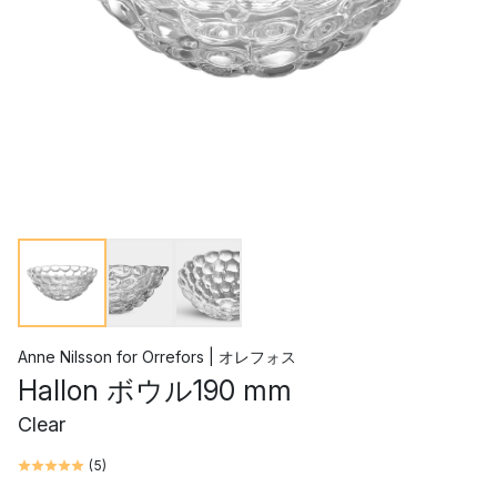
Anne Nilsson
for
Orrefors | オレフォス
Hallon ボウル190 mm
Clear
(
5
)