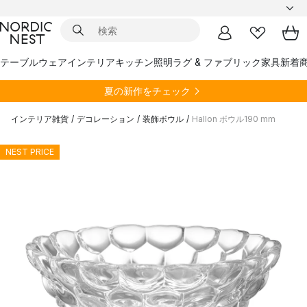
テーブルウェア
インテリア
キッチン
照明
ラグ & ファブリック
家具
新着
夏の新作をチェック
インテリア雑貨
/
デコレーション
/
装飾ボウル
/
Hallon ボウル190 mm
NEST PRICE