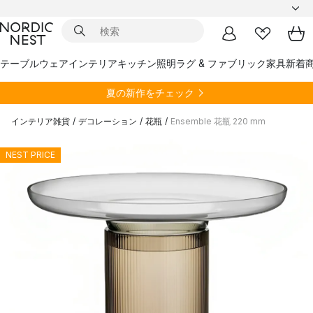
テーブルウェア
インテリア
キッチン
照明
ラグ & ファブリック
家具
新着
夏の新作をチェック
インテリア雑貨
/
デコレーション
/
花瓶
/
Ensemble 花瓶 220 mm
NEST PRICE