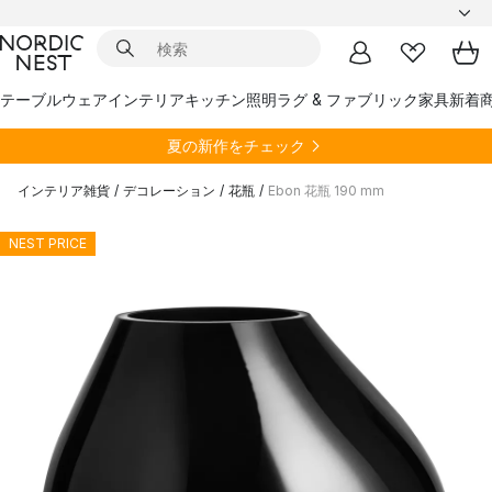
テーブルウェア
インテリア
キッチン
照明
ラグ & ファブリック
家具
新着
夏の新作をチェック
インテリア雑貨
/
デコレーション
/
花瓶
/
Ebon 花瓶 190 mm
NEST PRICE