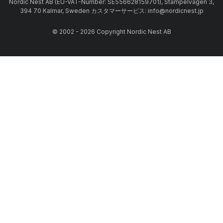
Nordic Nest AB (EU-VAT-Number: SE556628159701), Stämpelvägen 3,
394 70 Kalmar, Sweden カスタマーサービス: info@nordicnest.jp
© 2002 - 2026 Copyright Nordic Nest AB