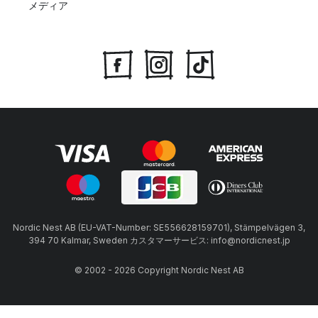
メディア
Nordic Nest AB (EU-VAT-Number: SE556628159701), Stämpelvägen 3,
394 70 Kalmar, Sweden カスタマーサービス: info@nordicnest.jp
© 2002 - 2026 Copyright Nordic Nest AB