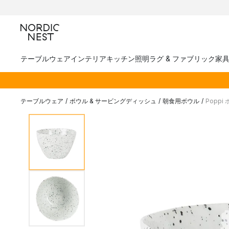
テーブルウェア
インテリア
キッチン
照明
ラグ & ファブリック
家
テーブルウェア
/
ボウル & サービングディッシュ
/
朝食用ボウル
/
Poppi