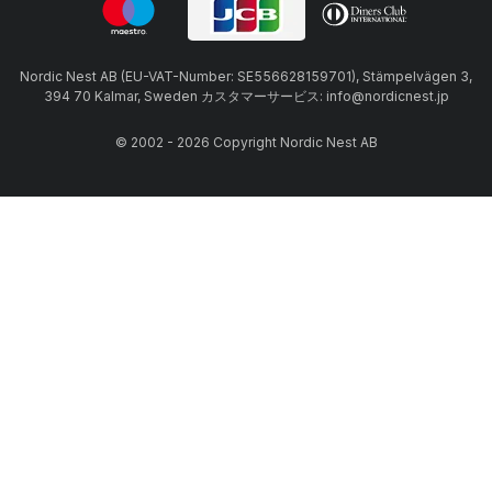
Nordic Nest AB (EU-VAT-Number: SE556628159701), Stämpelvägen 3,
394 70 Kalmar, Sweden カスタマーサービス: info@nordicnest.jp
© 2002 - 2026 Copyright Nordic Nest AB