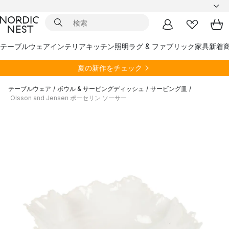
テーブルウェア
インテリア
キッチン
照明
ラグ & ファブリック
家具
新着
夏の新作をチェック
テーブルウェア
/
ボウル & サービングディッシュ
/
サービング皿
/
Olsson and Jensen ポーセリン ソーサー