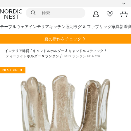
テーブルウェア
インテリア
キッチン
照明
ラグ & ファブリック
家具
新着
夏の新作をチェック
インテリア雑貨
/
キャンドルホルダー & キャンドルスティック
/
ティーライトホルダー & ランタン
/
Helix ランタン Ø14 cm
NEST PRICE