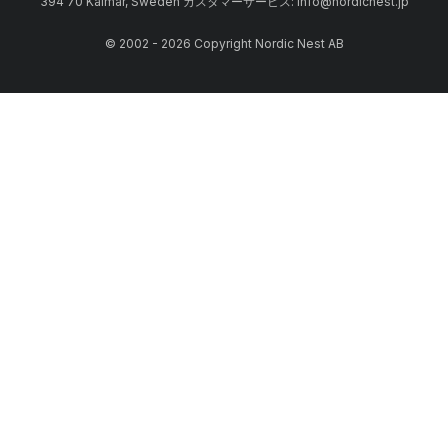
394 70 Kalmar, Sweden カスタマーサービス: info@nordicnest.jp
© 2002 - 2026 Copyright Nordic Nest AB