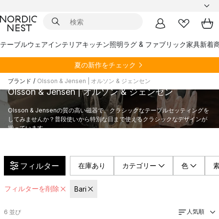
テーブルウェア
インテリア
キッチン
照明
ラグ & ファブリック
家具
新着
夏の新作をチェック
ブランド
/
Olsson & Jensen | オルソン & ジェンセン
Olsson & Jensen | オルソン & ジェンセン
Olsson & Jensenの質の高い磁器で、クラシックなテーブルセッティングを
してみませんか？普段使いから特別な日まで使えるクラシックなデザインが
揃っています。
フィルター
在庫あり
カテゴリー
色
フィルターを削除
Bari
人気順
6
並び