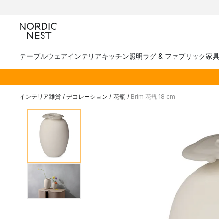
テーブルウェア
インテリア
キッチン
照明
ラグ & ファブリック
家
インテリア雑貨
/
デコレーション
/
花瓶
/
Brim 花瓶 18 cm