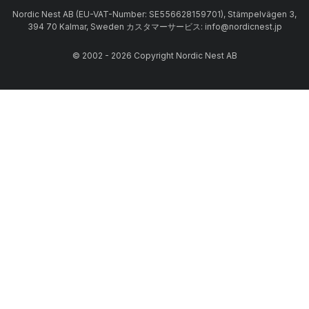
Nordic Nest AB (EU-VAT-Number: SE556628159701), Stämpelvägen 3,
394 70 Kalmar, Sweden カスタマーサービス: info@nordicnest.jp
© 2002 - 2026 Copyright Nordic Nest AB