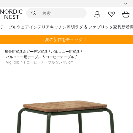
テーブルウェア
インテリア
キッチン
照明
ラグ & ファブリック
家具
新着
夏の新作をチェック
屋外用家具＆ガーデン家具
/
バルコニー用家具
/
バルコニー用テーブル & コーヒーテーブル
/
Vig Robinia コーヒーテーブル 55x45 cm