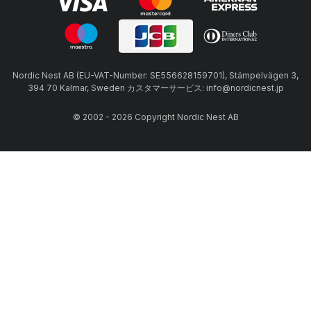
Nordic Nest AB (EU-VAT-Number: SE556628159701), Stämpelvägen 3,
394 70 Kalmar, Sweden カスタマーサービス: info@nordicnest.jp
© 2002 - 2026 Copyright Nordic Nest AB