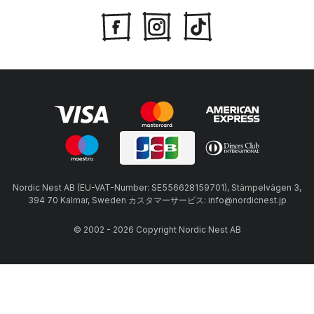
Nordic Nest AB (EU-VAT-Number: SE556628159701), Stämpelvägen 3,
394 70 Kalmar, Sweden カスタマーサービス: info@nordicnest.jp
© 2002 - 2026 Copyright Nordic Nest AB