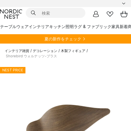
テーブルウェア
インテリア
キッチン
照明
ラグ & ファブリック
家具
新着
夏の新作をチェック
インテリア雑貨
/
デコレーション
/
木製フィギュア
/
Shorebird ウォルナッツ-ブラス
NEST PRICE