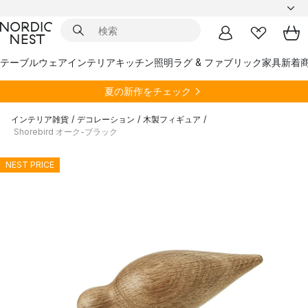
テーブルウェア
インテリア
キッチン
照明
ラグ & ファブリック
家具
新着
夏の新作をチェック
インテリア雑貨
/
デコレーション
/
木製フィギュア
/
Shorebird オーク-ブラック
NEST PRICE