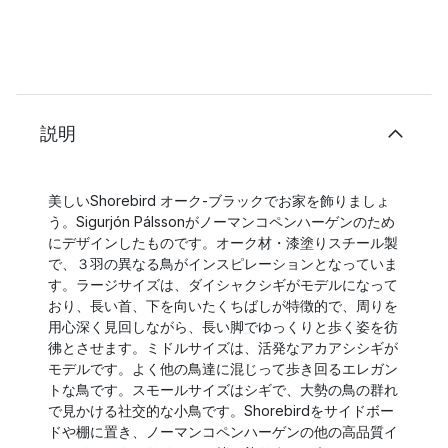
説明
美しいShorebird オーク-ブラックでお家を飾りましょ
う。Sigurjón Pálssonがノーマンコペンハーゲンのため
にデザインしたものです。オーク材・漆塗りスチール製
で、３羽の異なる鳥がインスピレーションとなっていま
す。ラージサイズは、ダイシャクシギがモデルになって
おり、長い首、下を向いたくちばしが特徴的で、周りを
用心深く見回しながら、長い脚でゆっくりと歩く姿を彷
彿とさせます。ミドルサイズは、活発なアカアシシギが
モデルです。よく他の鳥達に混じって歩き回るエレガン
トな鳥です。スモールサイズはシギで、大勢の鳥の群れ
で見かける社交的な小鳥です。Shorebirdをサイドボー
ドや棚に置き、ノーマンコペンハーゲンの他の高品質イ