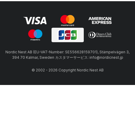
Nordic Nest AB (EU-VAT-Number: SE556628159701), Stämpelvägen 3,
394 70 Kalmar, Sweden カスタマーサービス: info@nordicnest.jp
© 2002 - 2026 Copyright Nordic Nest AB