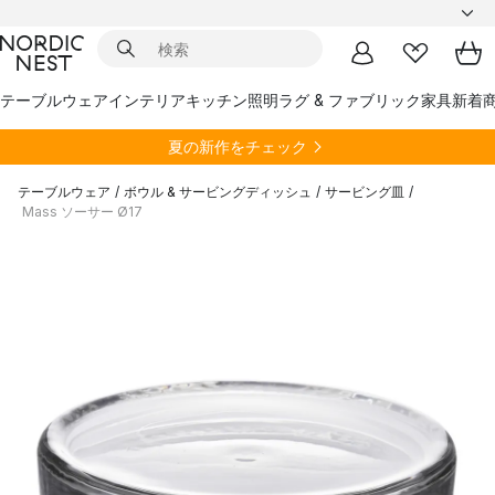
テーブルウェア
インテリア
キッチン
照明
ラグ & ファブリック
家具
新着
夏の新作をチェック
テーブルウェア
/
ボウル & サービングディッシュ
/
サービング皿
/
Mass ソーサー Ø17