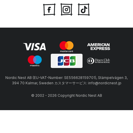
Nordic Nest AB (EU-VAT-Number: SE556628159701), Stämpelvägen 3,
394 70 Kalmar, Sweden カスタマーサービス: info@nordicnest.jp
© 2002 - 2026 Copyright Nordic Nest AB