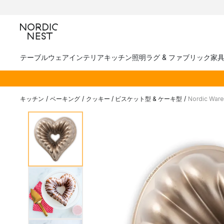
テーブルウェア
インテリア
キッチン
照明
ラグ & ファブリック
家
キッチン
/
ベーキング
/
クッキー / ビスケット型 & ケーキ型
/
Nordic W