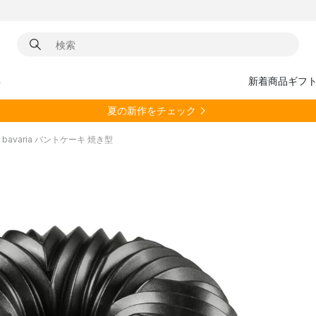
具
新着商品
ギフ
夏の新作をチェック
re bavaria バントケーキ 焼き型