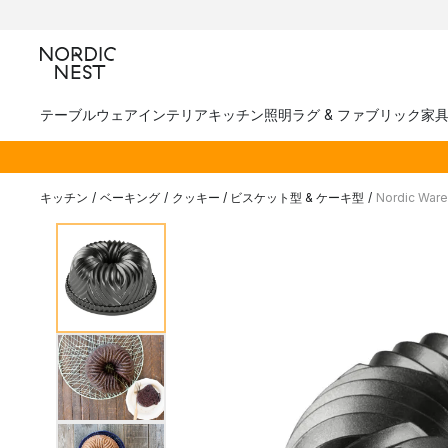
テーブルウェア
インテリア
キッチン
照明
ラグ & ファブリック
家
キッチン
/
ベーキング
/
クッキー / ビスケット型 & ケーキ型
/
Nordic Wa