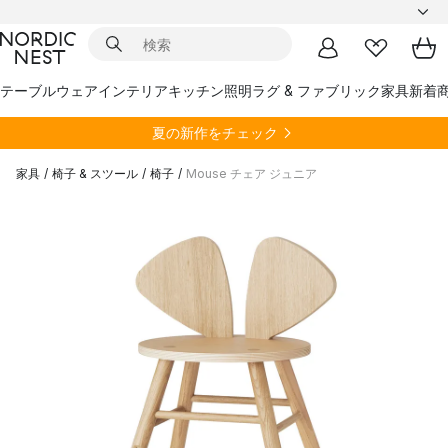
テーブルウェア
インテリア
キッチン
照明
ラグ & ファブリック
家具
新着
夏の新作をチェック
家具
/
椅子 & スツール
/
椅子
/
Mouse チェア ジュニア