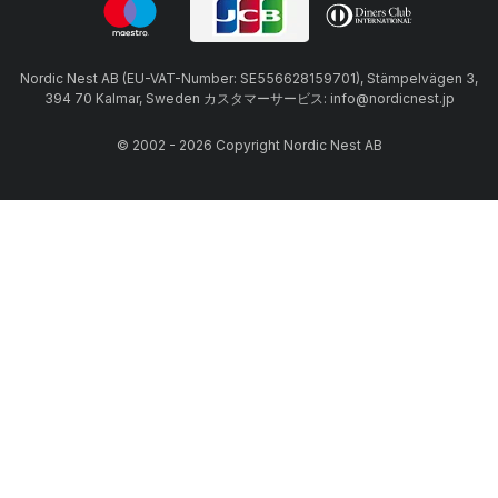
Nordic Nest AB (EU-VAT-Number: SE556628159701), Stämpelvägen 3,
394 70 Kalmar, Sweden カスタマーサービス: info@nordicnest.jp
© 2002 - 2026 Copyright Nordic Nest AB