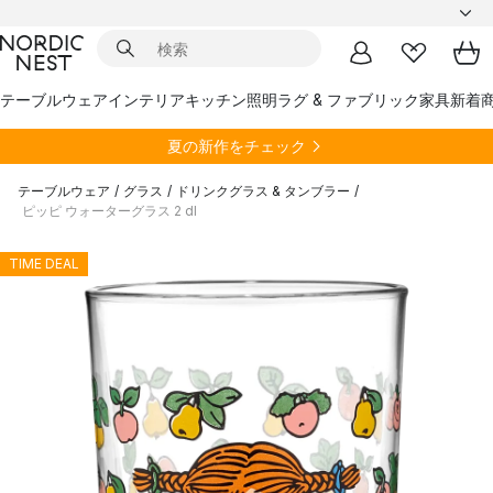
テーブルウェア
インテリア
キッチン
照明
ラグ & ファブリック
家具
新着
夏の新作をチェック
テーブルウェア
/
グラス
/
ドリンクグラス & タンブラー
/
ピッピ ウォーターグラス 2 dl
TIME DEAL