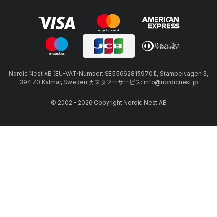
Nordic Nest AB (EU-VAT-Number: SE556628159701), Stämpelvägen 3,
394 70 Kalmar, Sweden カスタマーサービス: info@nordicnest.jp
© 2002 - 2026 Copyright Nordic Nest AB