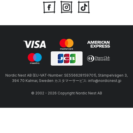
Nordic Nest AB (EU-VAT-Number: SE556628159701), Stämpelvägen 3,
394 70 Kalmar, Sweden カスタマーサービス: info@nordicnest.jp
© 2002 - 2026 Copyright Nordic Nest AB