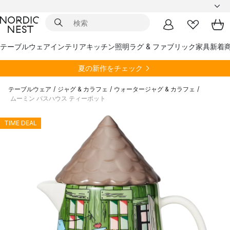
テーブルウェア
インテリア
キッチン
照明
ラグ & ファブリック
家具
新着
夏の新作をチェック
テーブルウェア
/
ジャグ & カラフェ
/
ウォータージャグ & カラフェ
/
ムーミン バスハウス ティーポット
TIME DEAL