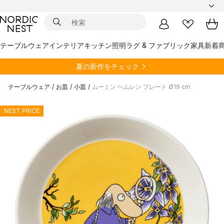
テーブルウェア
インテリア
キッチン
照明
ラグ & ファブリック
家具
新着
夏の新作をチェック
テーブルウェア
/
お皿
/
小皿
/
ムーミン ヘムレン プレート Ø19 cm
NEST PRICE