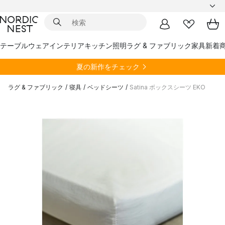
テーブルウェア
インテリア
キッチン
照明
ラグ & ファブリック
家具
新着
夏の新作をチェック
ラグ & ファブリック
/
寝具
/
ベッドシーツ
/
Satina ボックスシーツ EKO