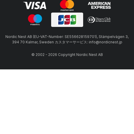
Nordic Nest AB (EU-VAT-Number: SE556628159701), Stämpelvägen 3,
394 70 Kalmar, Sweden カスタマーサービス: info@nordicnest.jp
© 2002 - 2026 Copyright Nordic Nest AB