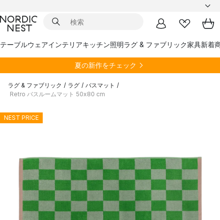
テーブルウェア
インテリア
キッチン
照明
ラグ & ファブリック
家具
新着
夏の新作をチェック
ラグ & ファブリック
/
ラグ
/
バスマット
/
Retro バスルームマット 50x80 cm
NEST PRICE