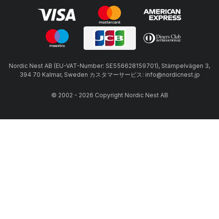
Nordic Nest AB (EU-VAT-Number: SE556628159701), Stämpelvägen 3,
394 70 Kalmar, Sweden カスタマーサービス: info@nordicnest.jp
© 2002 - 2026 Copyright Nordic Nest AB