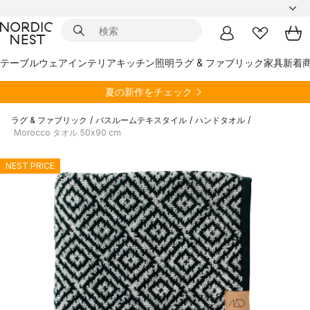
テーブルウェア
インテリア
キッチン
照明
ラグ & ファブリック
家具
新着
夏の新作をチェック
ラグ & ファブリック
/
バスルームテキスタイル
/
ハンドタオル
/
Morocco タオル 50x90 cm
NEST PRICE