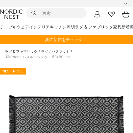
テーブルウェア
インテリア
キッチン
照明
ラグ & ファブリック
家具
新着
夏の新作をチェック
ラグ & ファブリック
/
ラグ
/
バスマット
/
Morocco バスルームマット 50x80 cm
NEST PRICE