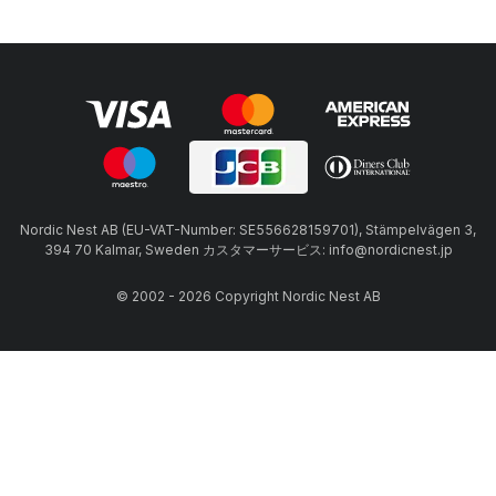
Nordic Nest AB (EU-VAT-Number: SE556628159701), Stämpelvägen 3,
394 70 Kalmar, Sweden カスタマーサービス: info@nordicnest.jp
© 2002 - 2026 Copyright Nordic Nest AB