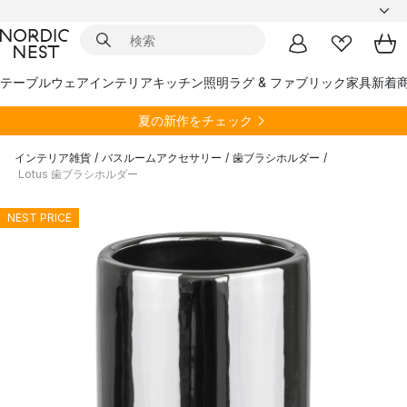
テーブルウェア
インテリア
キッチン
照明
ラグ & ファブリック
家具
新着
夏の新作をチェック
インテリア雑貨
/
バスルームアクセサリー
/
歯ブラシホルダー
/
Lotus 歯ブラシホルダー
NEST PRICE