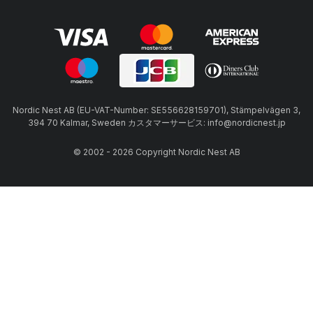
Nordic Nest AB (EU-VAT-Number: SE556628159701), Stämpelvägen 3,
394 70 Kalmar, Sweden カスタマーサービス: info@nordicnest.jp
© 2002 - 2026 Copyright Nordic Nest AB