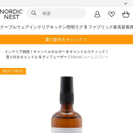
テーブルウェア
インテリア
キッチン
照明
ラグ & ファブリック
家具
新着
夏の新作をチェック
インテリア雑貨
/
キャンドルホルダー & キャンドルスティック
/
香り付きキャンドル & ディフューザー
/
Meraki ルームスプレー
NEST PRICE