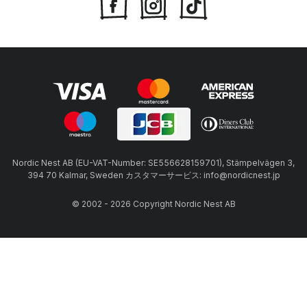
Nordic Nest AB (EU-VAT-Number: SE556628159701), Stämpelvägen 3,
394 70 Kalmar, Sweden カスタマーサービス: info@nordicnest.jp
© 2002 - 2026 Copyright Nordic Nest AB