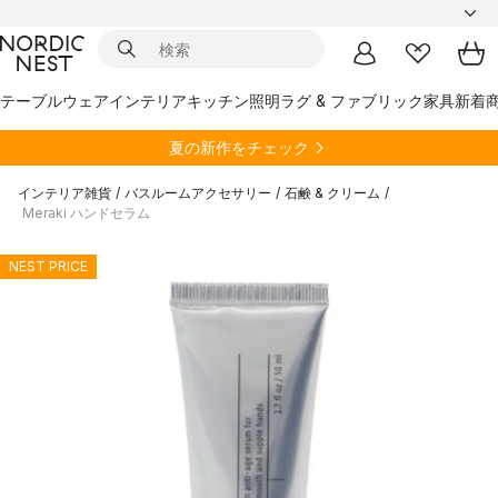
テーブルウェア
インテリア
キッチン
照明
ラグ & ファブリック
家具
新着
夏の新作をチェック
インテリア雑貨
/
バスルームアクセサリー
/
石鹸 & クリーム
/
Meraki ハンドセラム
NEST PRICE