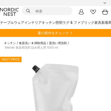
テーブルウェア
インテリア
キッチン
照明
ラグ & ファブリック
家具
新着
夏の新作をチェック
キッチン
/
食器洗い & 掃除用品
/
皿洗い用洗剤
/
Meraki 食器用洗剤 詰め替え用 1000 ml
NEST PRICE