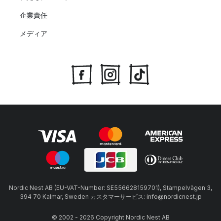
企業責任
メディア
Nordic Nest AB (EU-VAT-Number: SE556628159701), Stämpelvägen 3,
394 70 Kalmar, Sweden カスタマーサービス: info@nordicnest.jp
© 2002 - 2026 Copyright Nordic Nest AB