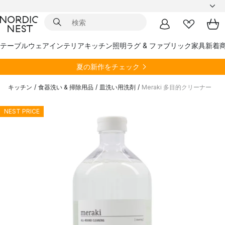
テーブルウェア
インテリア
キッチン
照明
ラグ & ファブリック
家具
新着
夏の新作をチェック
キッチン
/
食器洗い & 掃除用品
/
皿洗い用洗剤
/
Meraki 多目的クリーナー
NEST PRICE