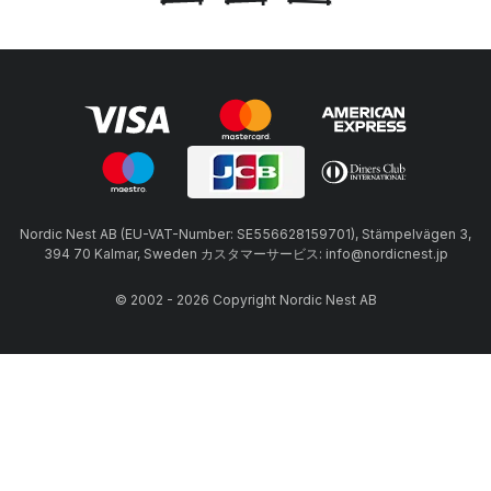
Nordic Nest AB (EU-VAT-Number: SE556628159701), Stämpelvägen 3,
394 70 Kalmar, Sweden カスタマーサービス: info@nordicnest.jp
© 2002 - 2026 Copyright Nordic Nest AB