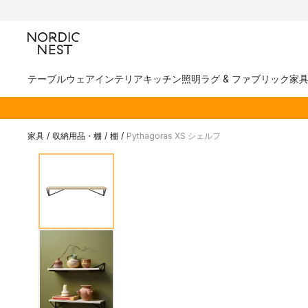
テーブルウェア
インテリア
キッチン
照明
ラグ & ファブリック
家
家具
/
収納用品・棚
/
棚
/
Pythagoras XS シェルフ