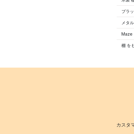
ブラッ
メタル
Maz
棚 を
カスタ