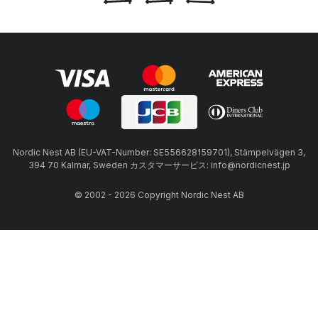
Nordic Nest AB (EU-VAT-Number: SE556628159701), Stämpelvägen 3,
394 70 Kalmar, Sweden カスタマーサービス: info@nordicnest.jp
© 2002 - 2026 Copyright Nordic Nest AB