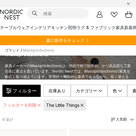
テーブルウェア
インテリア
キッチン
照明
ラグ & ファブリック
家具
新着
夏の新作をチェック
ブランド
/
Massproductions
Massproductions
家具メーカーのMassproductionsは、持続可能で効率的、かつ高品質な工業
生産に重点を置いています。Nordic Nestでは、Massproductionsの家具を
幅広く取り揃えています。実用的で機能的な家具でありながら、長く使える
デザインになっています。
フィルター
在庫あり
カテゴリー
色
フィルターを削除
The Little Things
人気順
6
並び