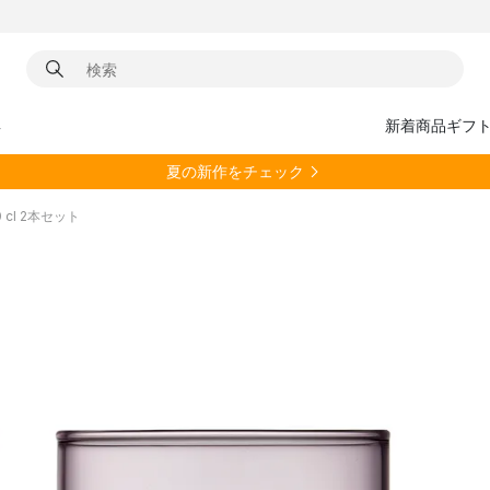
具
新着商品
ギフ
夏の新作をチェック
0 cl 2本セット