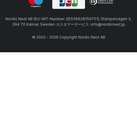
Nordic Nest AB (EU-VAT-Number: SE556628159701), Stämpelvägen 3,
394 70 Kalmar, Sweden カスタマーサービス: info@nordicnest.jp
© 2002 - 2026 Copyright Nordic Nest AB