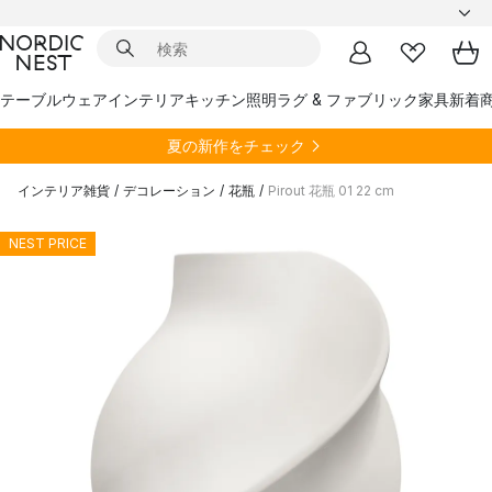
テーブルウェア
インテリア
キッチン
照明
ラグ & ファブリック
家具
新着
夏の新作をチェック
インテリア雑貨
/
デコレーション
/
花瓶
/
Pirout 花瓶 01 22 cm
NEST PRICE