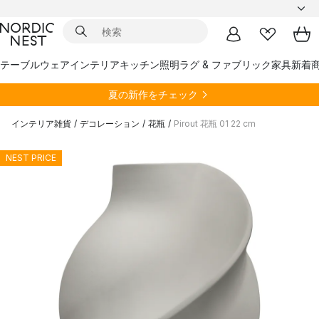
テーブルウェア
インテリア
キッチン
照明
ラグ & ファブリック
家具
新着
夏の新作をチェック
インテリア雑貨
/
デコレーション
/
花瓶
/
Pirout 花瓶 01 22 cm
NEST PRICE