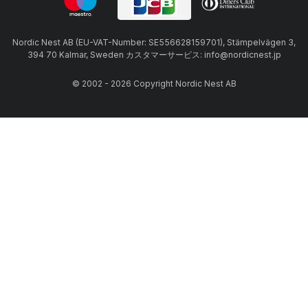
Nordic Nest AB (EU-VAT-Number: SE556628159701), Stämpelvägen 3,
394 70 Kalmar, Sweden カスタマーサービス: info@nordicnest.jp
© 2002 - 2026 Copyright Nordic Nest AB