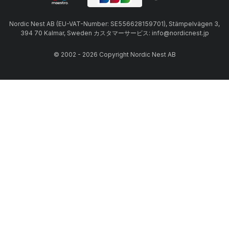
Nordic Nest AB (EU-VAT-Number: SE556628159701), Stämpelvägen 3,
394 70 Kalmar, Sweden カスタマーサービス: info@nordicnest.jp
© 2002 - 2026 Copyright Nordic Nest AB