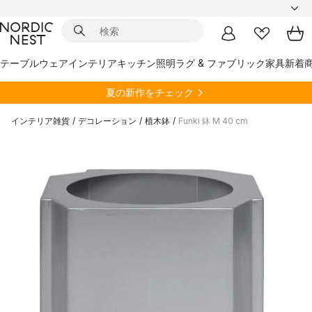
テーブルウェア
インテリア
キッチン
照明
ラグ & ファブリック
家具
新着
夏の新作をチェック
インテリア雑貨
/
デコレーション
/
植木鉢
/
Funki 鉢 M 40 cm