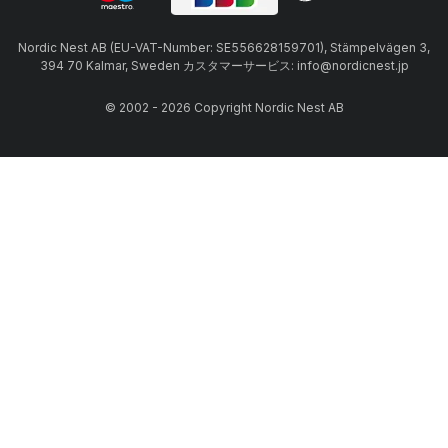
Nordic Nest AB (EU-VAT-Number: SE556628159701), Stämpelvägen 3,
394 70 Kalmar, Sweden カスタマーサービス: info@nordicnest.jp
© 2002 - 2026 Copyright Nordic Nest AB