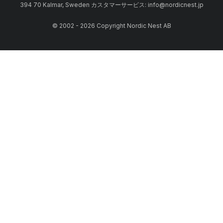
394 70 Kalmar, Sweden カスタマーサービス: info@nordicnest.jp
© 2002 - 2026 Copyright Nordic Nest AB