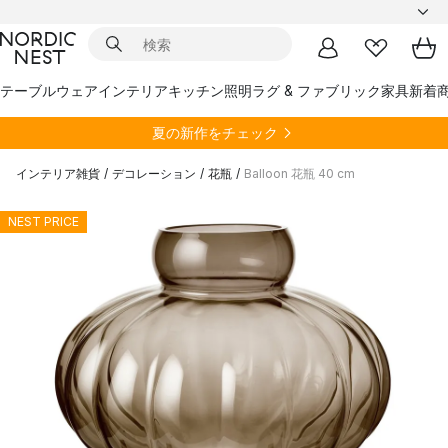
テーブルウェア
インテリア
キッチン
照明
ラグ & ファブリック
家具
新着
夏の新作をチェック
インテリア雑貨
/
デコレーション
/
花瓶
/
Balloon 花瓶 40 cm
NEST PRICE