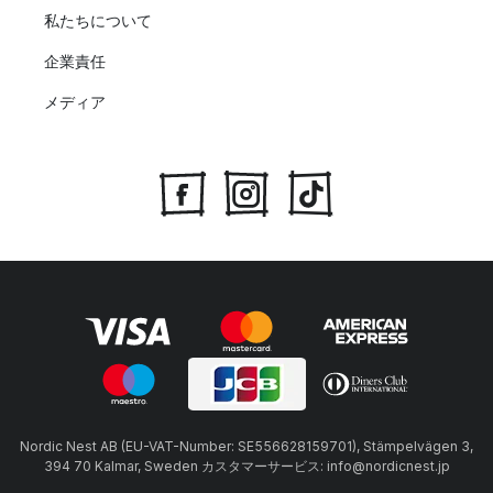
私たちについて
企業責任
メディア
Nordic Nest AB (EU-VAT-Number: SE556628159701), Stämpelvägen 3,
394 70 Kalmar, Sweden カスタマーサービス: info@nordicnest.jp