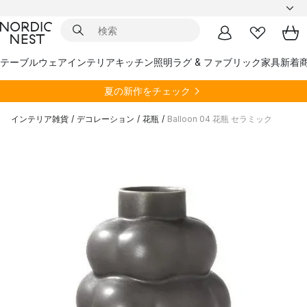
テーブルウェア
インテリア
キッチン
照明
ラグ & ファブリック
家具
新着
夏の新作をチェック
インテリア雑貨
/
デコレーション
/
花瓶
/
Balloon 04 花瓶 セラミック