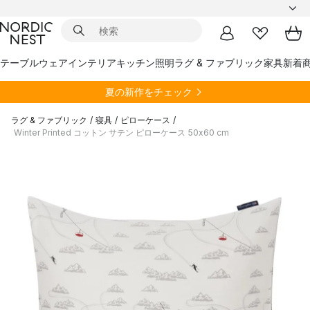
テーブルウェア
インテリア
キッチン
照明
ラグ & ファブリック
家具
新着
夏の新作をチェック
ラグ & ファブリック
/
寝具
/
ピローケース
/
Winter Printed コットン サテン ピローケース 50x60 cm