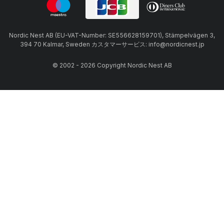
Nordic Nest AB (EU-VAT-Number: SE556628159701), Stämpelvägen 3,
394 70 Kalmar, Sweden カスタマーサービス: info@nordicnest.jp
© 2002 - 2026 Copyright Nordic Nest AB