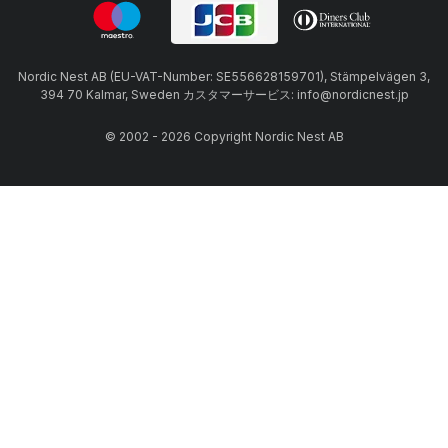
Nordic Nest AB (EU-VAT-Number: SE556628159701), Stämpelvägen 3,
394 70 Kalmar, Sweden カスタマーサービス: info@nordicnest.jp
© 2002 - 2026 Copyright Nordic Nest AB