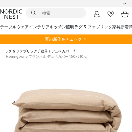
テーブルウェア
インテリア
キッチン
照明
ラグ & ファブリック
家具
新着
夏の新作をチェック
ラグ & ファブリック
/
寝具
/
デュベカバー
/
Herringbone フランネル デュベカバー 150x210 cm