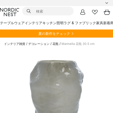
テーブルウェア
インテリア
キッチン
照明
ラグ & ファブリック
家具
新着
夏の新作をチェック
インテリア雑貨
/
デコレーション
/
花瓶
/
Marinella 花瓶 30.5 cm