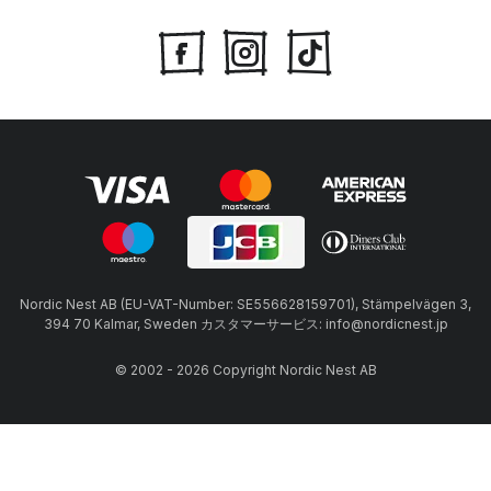
Nordic Nest AB (EU-VAT-Number: SE556628159701), Stämpelvägen 3,
394 70 Kalmar, Sweden カスタマーサービス: info@nordicnest.jp
© 2002 - 2026 Copyright Nordic Nest AB