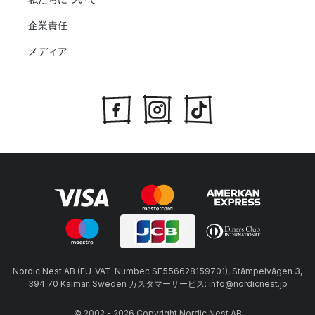
企業責任
メディア
Nordic Nest AB (EU-VAT-Number: SE556628159701), Stämpelvägen 3,
394 70 Kalmar, Sweden カスタマーサービス: info@nordicnest.jp
© 2002 - 2026 Copyright Nordic Nest AB