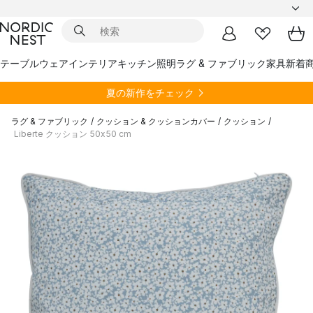
テーブルウェア
インテリア
キッチン
照明
ラグ & ファブリック
家具
新着
夏の新作をチェック
ラグ & ファブリック
/
クッション & クッションカバー
/
クッション
/
Liberte クッション 50x50 cm