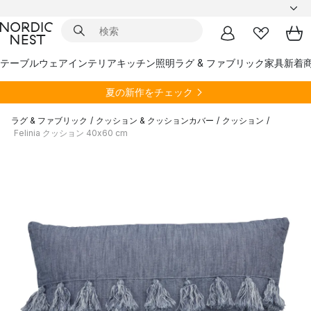
テーブルウェア
インテリア
キッチン
照明
ラグ & ファブリック
家具
新着
夏の新作をチェック
ラグ & ファブリック
/
クッション & クッションカバー
/
クッション
/
Felinia クッション 40x60 cm