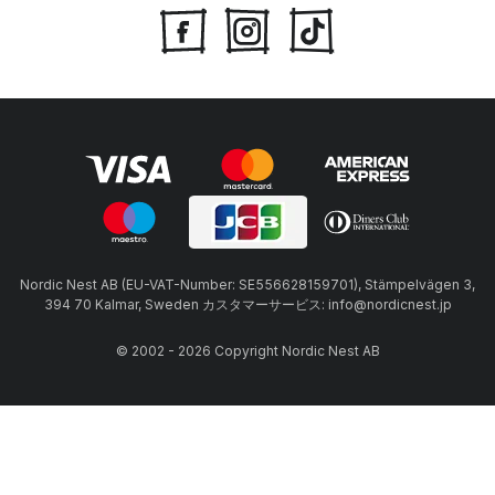
Nordic Nest AB (EU-VAT-Number: SE556628159701), Stämpelvägen 3,
394 70 Kalmar, Sweden カスタマーサービス: info@nordicnest.jp
© 2002 - 2026 Copyright Nordic Nest AB