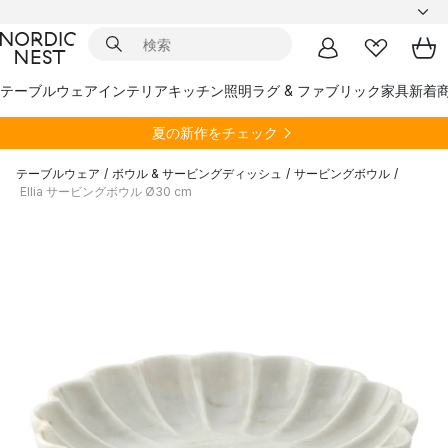
テーブルウェア
インテリア
キッチン
照明
ラグ & ファブリック
家具
新着
夏の新作をチェック
テーブルウェア
/
ボウル & サービングディッシュ
/
サービングボウル
/
Ellia サービングボウル Ø30 cm