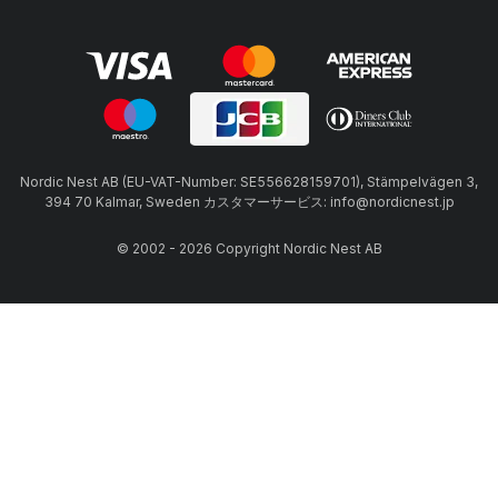
Nordic Nest AB (EU-VAT-Number: SE556628159701), Stämpelvägen 3,
394 70 Kalmar, Sweden カスタマーサービス: info@nordicnest.jp
© 2002 - 2026 Copyright Nordic Nest AB