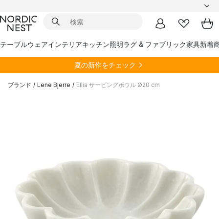
テーブルウェア
インテリア
キッチン
照明
ラグ & ファブリック
家具
新着
夏の新作をチェック
ブランド
/
Lene Bjerre
/
Ellia サービングボウル Ø20 cm