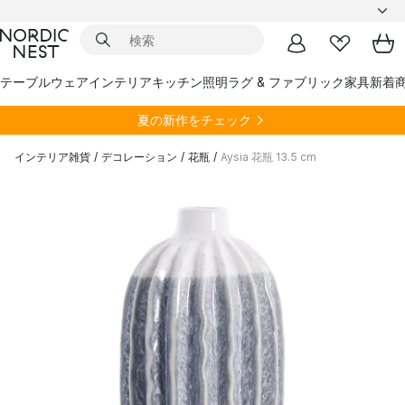
テーブルウェア
インテリア
キッチン
照明
ラグ & ファブリック
家具
新着
夏の新作をチェック
インテリア雑貨
/
デコレーション
/
花瓶
/
Aysia 花瓶 13.5 cm