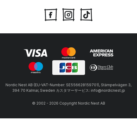
Nordic Nest AB (EU-VAT-Number: SE556628159701), Stämpelvägen 3,
394 70 Kalmar, Sweden カスタマーサービス: info@nordicnest.jp
© 2002 - 2026 Copyright Nordic Nest AB