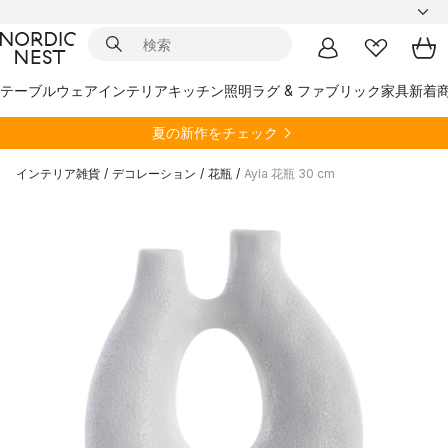
テーブルウェア
インテリア
キッチン
照明
ラグ & ファブリック
家具
新着
夏の新作をチェック
インテリア雑貨
/
デコレーション
/
花瓶
/
Ayla 花瓶 30 cm