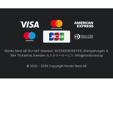
Nordic Nest AB (EU-VAT-Number: SE556628159701), Stämpelvägen 3,
394 70 Kalmar, Sweden カスタマーサービス: info@nordicnest.jp
© 2002 - 2026 Copyright Nordic Nest AB