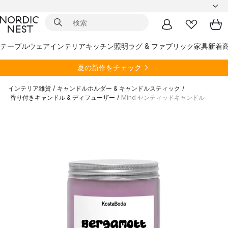
テーブルウェア
インテリア
キッチン
照明
ラグ & ファブリック
家具
新着
夏の新作をチェック
インテリア雑貨
/
キャンドルホルダー & キャンドルスティック
/
香り付きキャンドル & ディフューザー
/
Mind センティッドキャンドル