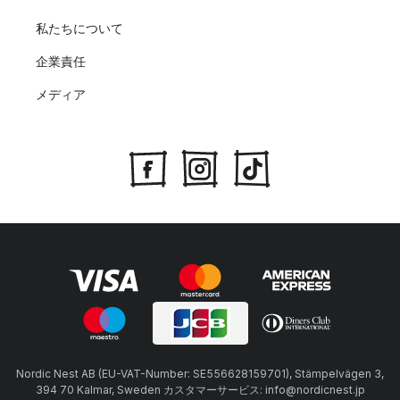
私たちについて
企業責任
メディア
Nordic Nest AB (EU-VAT-Number: SE556628159701), Stämpelvägen 3,
394 70 Kalmar, Sweden カスタマーサービス: info@nordicnest.jp